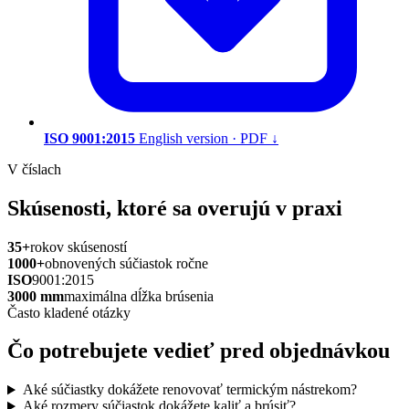
ISO 9001:2015
English version · PDF
↓
V číslach
Skúsenosti, ktoré sa overujú v praxi
35+
rokov skúseností
1000+
obnovených súčiastok ročne
ISO
9001:2015
3000 mm
maximálna dĺžka brúsenia
Často kladené otázky
Čo potrebujete vedieť pred objednávkou
Aké súčiastky dokážete renovovať termickým nástrekom?
Aké rozmery súčiastok dokážete kaliť a brúsiť?