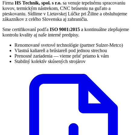
Firma
HS Technik, spol. s r.o.
sa venuje tepelnému spracovaniu
kovov, termickým nástrekom, CNC brúseniu na guľato a
pieskovaniu. Sídlime v Lietavskej Lúčke pri Žiline a obsluhujeme
zákazníkov z celého Slovenska aj zahraničia.
Sme certifikovaní podľa
ISO 9001:2015
a kontinuálne zlepšujeme
kontrolu kvality aj naše interné predpisy.
Renomované svetové technológie (partner Sulzer-Metco)
Vlastná kaliareň a brúsiareň pod jednou strechou
Prenosné zariadenia — vieme prísť priamo k vám
Stabilný kolektív skúsených strojárov