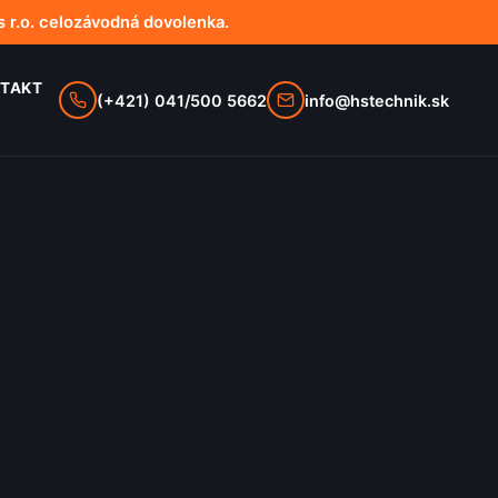
 r.o. celozávodná dovolenka.
TAKT
(+421) 041/500 5662
info@hstechnik.sk