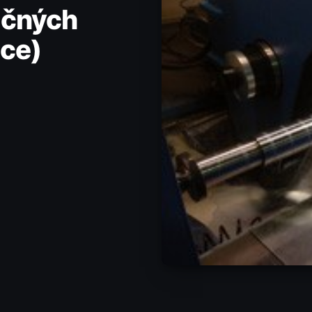
ačných
lce)