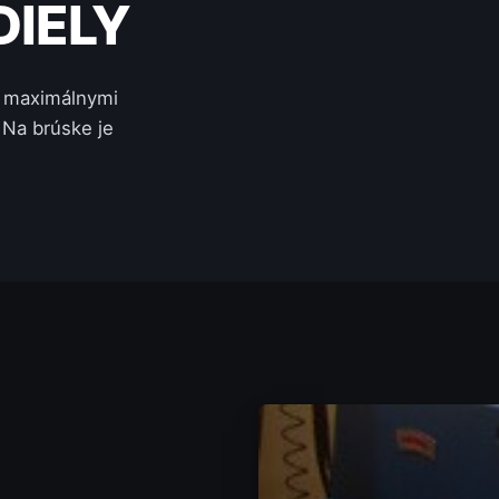
IELY
s maximálnymi
 Na brúske je