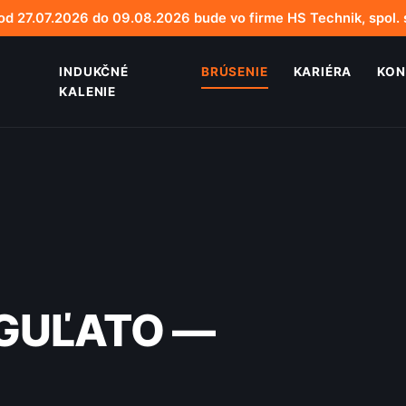
d 27.07.2026 do 09.08.2026 bude vo firme HS Technik, spol. s
INDUKČNÉ
BRÚSENIE
KARIÉRA
KON
KALENIE
 GUĽATO —