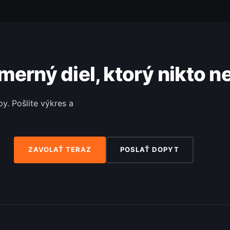
merný diel, ktorý nikto n
. Pošlite výkres a
ZAVOLAŤ TERAZ
POSLAŤ DOPYT